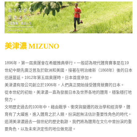
美津濃 MIZUNO
1896年，第一屆奧運會在希臘雅典舉行。一般認為現代體育賽事是在19
世紀中期先廣泛普及於歐洲和美國，接著在明治維新（1868年）後的日本
迅速蔓延。1912年第五屆奧運時，日本首度參加。
美津濃有限公司創立於1906年，人們真正開始接受體育競賽的日本。
從本世紀的初始，美津濃一直為發展日本及世界各地的體育，穩紮穩打地
努力。
文明歷史過去的100年中，藉由戰爭、衝突與變遷的政治學和經濟學，體
育有了大躍進，進入體育之於人類，扮演起無法估計重要性角色的時代。
追溯美津濃過去一個世紀的歷史軌跡，我們將為體育在文化中曾扮演的重
要角色，以及未來決定性的地位做見證。