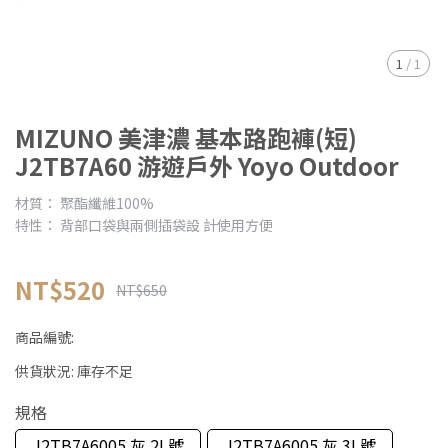
1
/
1
MIZUNO 美津濃 基本路跑褲(短)
J2TB7A60 游遊戶外 Yoyo Outdoor
材質： 聚酯纖維100%
特性： 背部口袋與兩側插袋設 計使用方便
NT$520
NT$650
商品編號:
供貨狀況:
庫存不足
規格
J2TB7A6005 灰 2L號
J2TB7A6005 灰 3L號