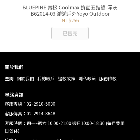
風橄
BLUEPINE 青松 Coolmax 抗菌五指襪-深灰
BL
r
B62014-03 游遊戶外Yoyo Outdoor
NT$256
已售完
關於我們
查詢
關於我們
我的帳戶
退款政策
隱私政策
服務條款
聯絡資訊
客服專線：02-2910-5030
客服傳真：02-2914-8648
客服時間：週一~週六 10:00-21:00 週日10:00-18:30 (每月雙周
日公休)