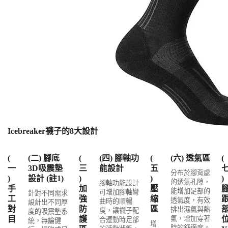
Icebreaker襪子的8大設計
(
(二) 腳底
(
(四) 腳軸功
(
(六) 透氣區
(
一
3D吸震墊
三
能設計
五
分布於腳背處
)
設計 (註1)
)
)
)
的透氣孔隙，
腳軸功能設計
手
加
壓
能增加足部的
可增加腳軸彎
針對不同需求
工
強
縮
透氣度，有效
曲時的順暢
設計出不同厚
對
防
區
排出濕氣與熱
度，讓襪子配
度的吸震墊系
目
護
氣，增加穿著
合運動時足部
統，無論健
增
時的舒適度。