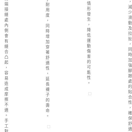
，
情
端
耐
減
形
接
用
少
發
縫
度
滑
生
處
，
動
，
內
同
及
降
側
時
拉
低
會
增
扯
運
有
加
，
動
縫
穿
同
傷
合
著
時
害
凸
舒
加
的
起
適
強
可
，
性
腳
能
容
，
跟
性
易
延
處
。
造
長
的
成
襪
貼
摩
子
合
擦
的
性
不
壽
，
適
命
確
。
。
保
手
舒
工
適
對