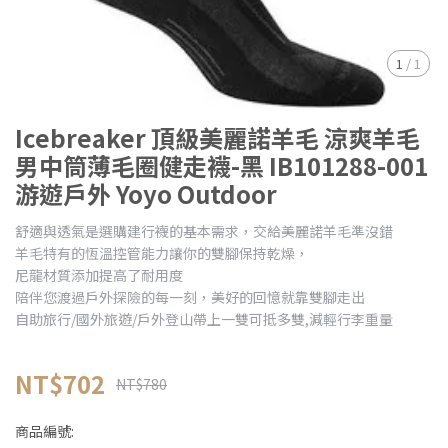
1
/
1
Icebreaker 頂級美麗諾羊毛 涼爽羊毛
男中筒薄毛圈健走襪-黑 IB101288-001
游遊戶外 Yoyo Outdoor
舒適與透氣是選購建行襪的基本需求，交給美麗諾羊毛準沒錯
羊毛特有的恆溫控管能力讓你的雙腳保持乾燥，
尼龍材質添加提高了耐用度
陪伴您渡過戶外探險的每一刻，美好的回憶就靠雙腳走出
自助旅行/國外旅遊/戶外登山帶上一雙可抵多雙,減輕行李重量
NT$702
NT$780
商品編號: