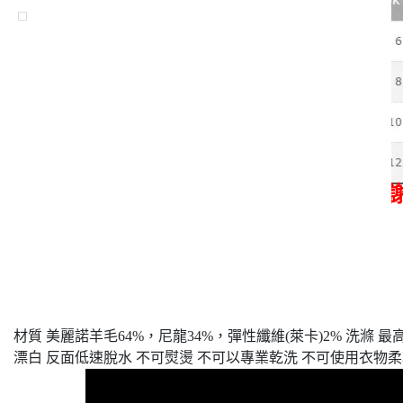
銷售
，
下單前
，
請來信詢問是否有現貨，謝
材質 美麗諾羊毛64%，尼龍34%，彈性纖維(萊卡)2% 洗滌
漂白 反面低速脫水 不可熨燙 不可以專業乾洗 不可使用衣物