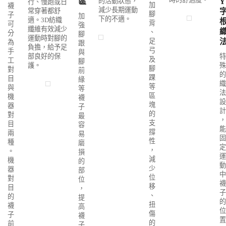
區
的活動狀態，
Y
行、慢跑或日
加
襪
減少長期運動
常穿著都舒
腳
子
加
下的不適。
適。3D紡織
背
可
強
纖維有效減少
、
分
腳
運動時對腳的
足
為
跟
負擔，給予足
弓
手
與
部良好的保
特
及
工
腳
護。
殊
腳
對
前
的
踝
目
緣
織
等
與
等
法
區
機
襪
設
塊
器
子
計
的
對
最
，
支
目
容
能
撐
兩
易
固
性
種
磨
定
，
。
損
運
減
機
的
動
少
器
部
中
位
對
位
襪
移
目
，
子
、
的
提
的
扭
襪
高
位
傷
子
襪
置
的
前
子