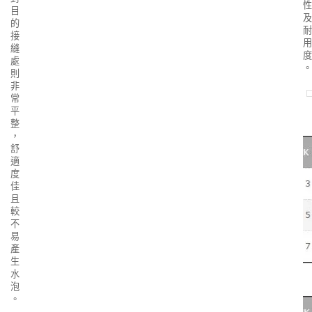
性
目
及
的
耐
接
用
縫
度
處
。
則
非
常
平
整
，
舒
適
度
佳
且
較
不
易
產
生
水
泡
。