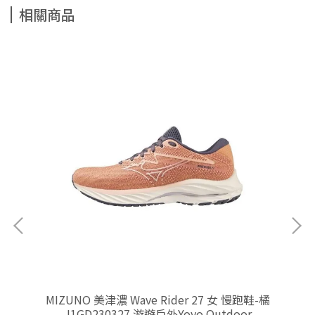
相關商品
(寬
MIZUNO 美津濃 Wave Rider 27 女 慢跑鞋-橘
M
oor
J1GD230327 游遊戶外Yoyo Outdoor
鞋