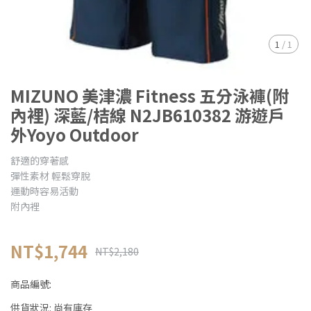
1
/
1
MIZUNO 美津濃 Fitness 五分泳褲(附
內裡) 深藍/桔線 N2JB610382 游遊戶
外Yoyo Outdoor
舒適的穿著感
彈性素材 輕鬆穿脫
運動時容易活動
附內裡
NT$1,744
NT$2,180
商品編號:
供貨狀況:
尚有庫存