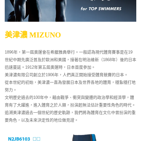
美津濃 MIZUNO
1896年，第一屆奧運會在希臘雅典舉行。一般認為現代體育賽事是在19
世紀中期先廣泛普及於歐洲和美國，接著在明治維新（1868年）後的日本
迅速蔓延。1912年第五屆奧運時，日本首度參加。
美津濃有限公司創立於1906年，人們真正開始接受體育競賽的日本。
從本世紀的初始，美津濃一直為發展日本及世界各地的體育，穩紮穩打地
努力。
文明歷史過去的100年中，藉由戰爭、衝突與變遷的政治學和經濟學，體
育有了大躍進，進入體育之於人類，扮演起無法估計重要性角色的時代。
追溯美津濃過去一個世紀的歷史軌跡，我們將為體育在文化中曾扮演的重
要角色，以及未來決定性的地位做見證。