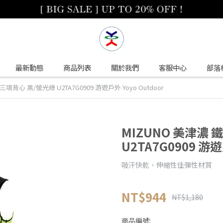
最新動態
商品列表
關於我們
客服中心
部落
項背心 黑/螢光綠 U2TA7G0909 游遊戶外 Yoyo Outdoor
MIZUNO 美津濃
U2TA7G0909 游遊
吸汗快乾、伸縮性佳彈性材質
NT$944
NT$1,180
商品編號: