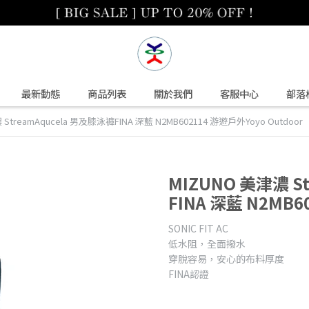
最新動態
商品列表
關於我們
客服中心
部落
StreamAqucela 男及膝泳褲FINA 深藍 N2MB602114 游遊戶外Yoyo Outdoor
MIZUNO 美津濃 S
FINA 深藍 N2MB6
SONIC FIT AC
低水阻，全面撥水
穿脫容易，安心的布料厚度
FINA認證