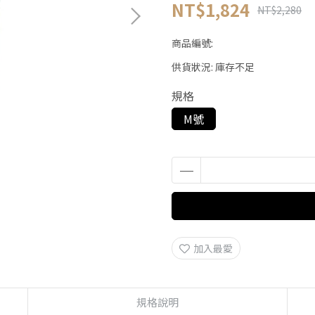
NT$1,824
NT$2,280
商品編號:
供貨狀況:
庫存不足
規格
M號
加入最愛
規格說明