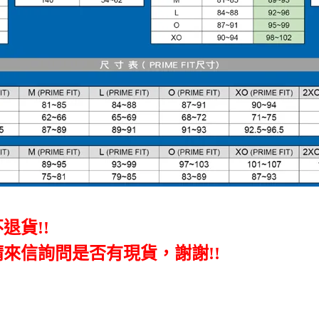
不退貨
!!
請來信詢問是否有現貨，謝謝!!