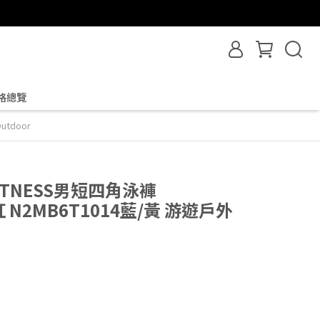
格總覽
utdoor
FITNESS男短四角泳褲
紅 N2MB6T1014藍/黃 游遊戶外