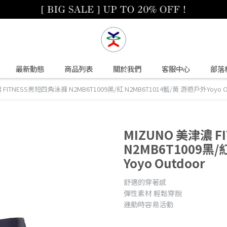
最新動態
商品列表
關於我們
客服中心
部落
 FITNESS男短四角泳褲 N2MB6T1009黑/紅 N2MB6T1014藍/黃 游遊戶外Yoyo O
MIZUNO 美津濃 
N2MB6T1009黑/
Yoyo Outdoor
舒適的穿著感
彈性素材 輕鬆穿脫
運動時容易活動