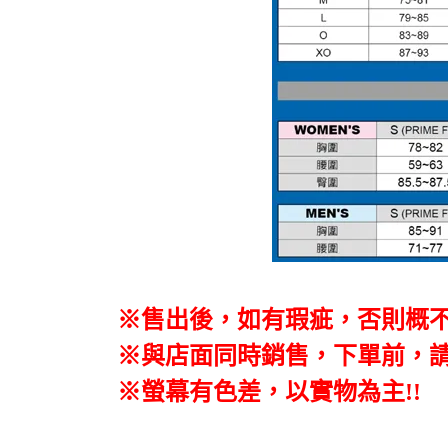
※售出後，如有瑕疵，否則概
※與店面同時銷售
，
下單前
，
※螢幕有色差，以實物為主!!