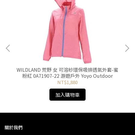
-檸
WILDLAND 荒野 女 可溶紗環保吸排透氣外套-蜜
W
r
粉紅 0A71907-22 游遊戶外 Yoyo Outdoor
NT$1,880
加入購物車
關於我們