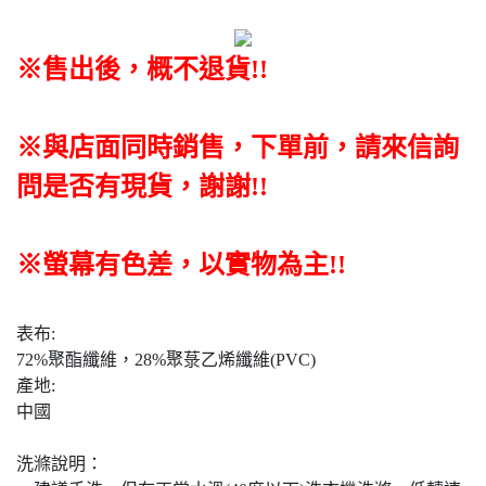
※售出後，概不退貨
!!
※與店面同時銷售
，
下單前
，
請來信詢
問是否有現貨，謝謝!!
※螢幕有色差，以實物為主!!
表布:
72%聚酯纖維，28%聚菉乙烯纖維(PVC)
產地:
中國
洗滌說明：