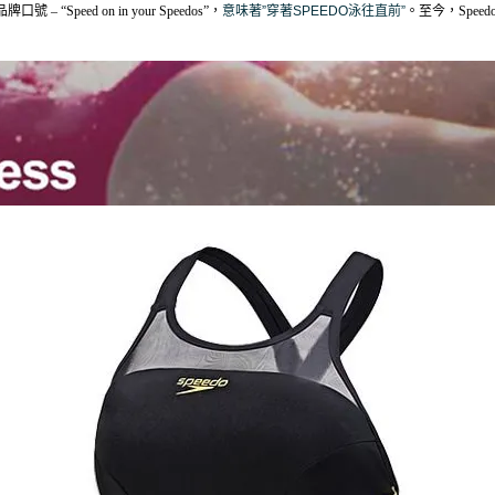
“Speed on in your Speedos”，
意味著”穿著SPEEDO泳往直前”
。至今，Spe