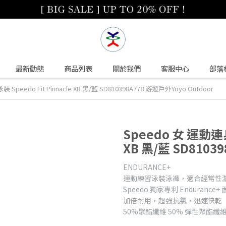
最新動態
商品列表
關於我們
客服中心
部落
Speedo Fit Pinnacle XB 黑/藍 SD810398A778 游遊戶外Yoyo Outdoor
Speedo 女 運動連身
XB 黑/藍 SD8103
ENDURANCE+
運動練習泳裝泳褲，適合經常性
Speedo 獨家專利 Endurance+
加倍耐用，超強抗氯，迅速快乾
50%聚酯纖維 50% 彈性聚酯纖