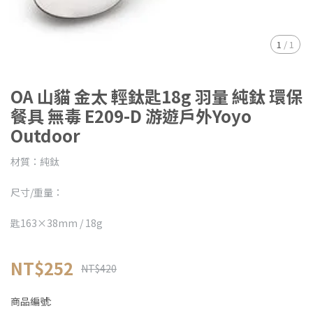
1
/
1
OA 山貓 金太 輕鈦匙18g 羽量 純鈦 環保
餐具 無毒 E209-D 游遊戶外Yoyo
Outdoor
材質：純鈦
尺寸/重量：
匙163×38mm / 18g
NT$252
NT$420
商品編號: