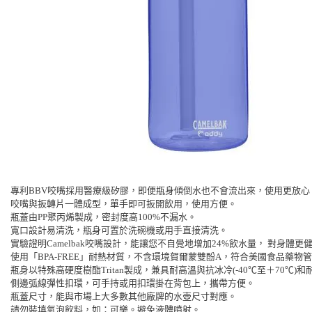
專利BBV咬嘴採用醫療級矽膠，即便瓶身傾倒水也不會流出來，使用更放心
咬嘴與扳轉片一體成型，單手即可扳開飲用，使用方便。
瓶蓋由PP聚丙烯製成，密封度高100%不漏水。
寬口設計易清洗，瓶身可置於洗碗機或用手直接清洗。
實驗證明Camelbak咬嘴設計，能讓您不自覺地增加24%飲水量， 對身體更
使用「BPA-FREE」耐熱材質，不含環境賀爾蒙雙酚A，符合美國食品藥物管
瓶身以特殊高硬度樹酯Tritan製成，兼具耐高溫與抗冰冷(-40℃至＋70℃)
側邊弧線彈性扣環，可手持或用扣環掛在背包上，攜帶方便。
瓶蓋尺寸，能與市場上大多數其他廠牌的水壺尺寸對應。
請勿裝填氣泡飲料，如：可樂。避免液體噴射。