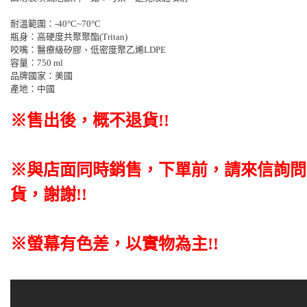
耐溫範圍：-40°C~70°C
瓶身：高硬度共聚聚酯(Tritan)
咬嘴：醫療級矽膠、低密度聚乙烯LDPE
容量：750 ml
品牌國家：美國
產地：中國
※售出後，概不退貨
!!
※與店面同時銷售
，
下單前
，
請來信詢問
貨，謝謝!!
※螢幕有色差，以實物為主!!