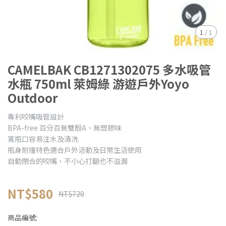
1
/
1
CAMELBAK CB1271302075 多水吸管
水瓶 750ml 萊姆綠 游遊戶外Yoyo
Outdoor
專利咬嘴吸管設計
BPA-free 百分百無雙酚A、無塑膠味
寬瓶口容易注水及清洗
瓶身耐撞特色適合戶外活動及日常生活使用
自動閉合的咬嘴，不小心打翻也不溢漏
NT$580
NT$720
商品編號: