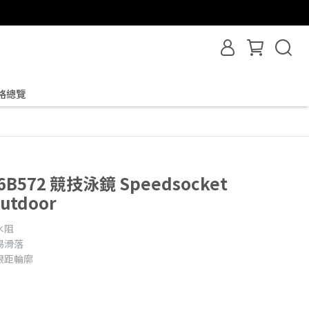
格總覽
96B572 競技泳鏡 Speedsocket
utdoor
水阻
易滑落
眼距輪廓