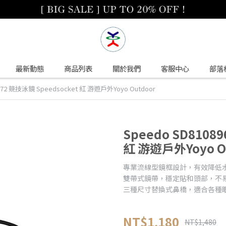
最新動態
商品列表
關於我們
客服中心
部落
B572 競技泳鏡 Speedsocket 紅 游遊戶外Yoyo Outdoor
Speedo SD8108
紅 游遊戶外Yoyo O
專業流線型鏡框設計，有效降低
雙帶式鏡帶，穩定貼和頭部，不
三種尺寸替換式鼻橋，適合各種
NT$1,180
NT$1,480