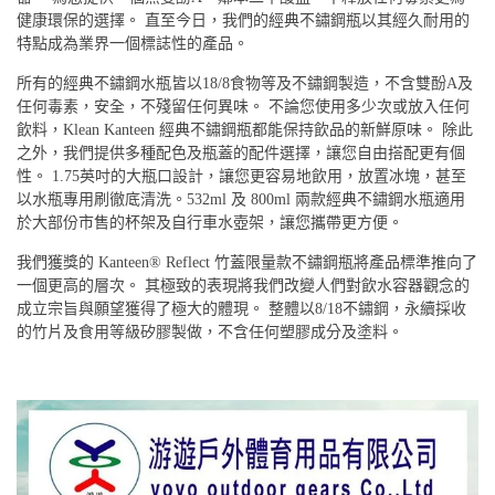
健康環保的選擇。 直至今日，我們的經典不鏽鋼瓶以其經久耐用的
特點成為業界一個標誌性的產品。
所有的經典不鏽鋼水瓶皆以18/8食物等及不鏽鋼製造，不含雙酚A及
任何毒素，安全，不殘留任何異味。 不論您使用多少次或放入任何
飲料，Klean Kanteen 經典不鏽鋼瓶都能保持飲品的新鮮原味。 除此
之外，我們提供多種配色及瓶蓋的配件選擇，讓您自由搭配更有個
性。 1.75英吋的大瓶口設計，讓您更容易地飲用，放置冰塊，甚至
以水瓶專用刷徹底清洗。532ml 及 800ml 兩款經典不鏽鋼水瓶適用
於大部份市售的杯架及自行車水壺架，讓您攜帶更方便。
我們獲獎的 Kanteen® Reflect 竹蓋限量款不鏽鋼瓶將產品標準推向了
一個更高的層次。 其極致的表現將我們改變人們對飲水容器觀念的
成立宗旨與願望獲得了極大的體現。 整體以8/18不鏽鋼，永續採收
的竹片及食用等級矽膠製做，不含任何塑膠成分及塗料。