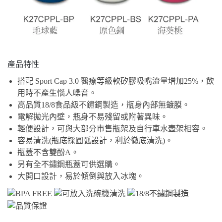
產品特性
搭配 Sport Cap 3.0 醫療等級軟矽膠吸嘴流量增加25%，飲
用時不產生惱人噪音。
高品質18/8食品級不鏽鋼製造，瓶身內部無鍍膜。
電解拋光內壁，瓶身不易殘留或附著異味。
輕便設計，可與大部分市售瓶架及自行車水壺架相容。
容易清洗(瓶底採圓弧設計，利於徹底清洗)。
瓶蓋不含雙酚A。
另有全不鏽鋼瓶蓋可供選購。
大開口設計，易於傾倒與放入冰塊。