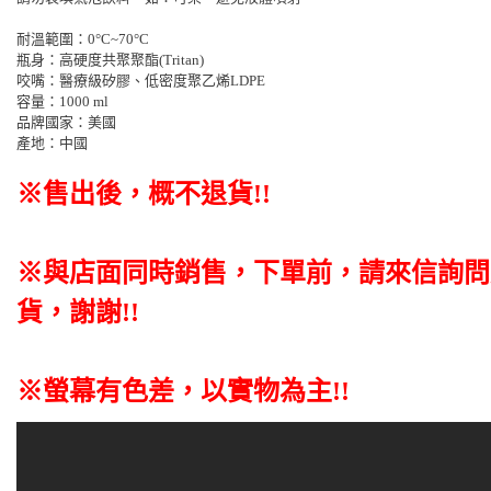
耐溫範圍：0°C~70°C
瓶身：高硬度共聚聚酯(Tritan)
咬嘴：醫療級矽膠、低密度聚乙烯LDPE
容量：1000 ml
品牌國家：美國
產地：中國
※售出後，概不退貨
!!
※與店面同時銷售
，
下單前
，
請來信詢問
貨，謝謝!!
※螢幕有色差，以實物為主!!