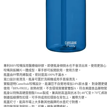
專利BBV咬嘴採用醫療級矽膠，即便瓶身傾倒水也不會流出來，使用更放心
咬嘴與扳轉片一體成型，單手即可扳開飲用，使用方便。
瓶蓋由PP聚丙烯製成，密封度高100%不漏水。
寬口設計易清洗，瓶身可置於洗碗機或用手直接清洗。
實驗證明Camelbak咬嘴設計，能讓您不自覺地增加24%飲水量， 對身體更
使用「BPA-FREE」耐熱材質，不含環境賀爾蒙雙酚A，符合美國食品藥物管
瓶身以特殊高硬度樹酯Tritan製成，兼具耐高溫與抗冰冷(-40℃至＋70℃)
側邊弧線彈性扣環，可手持或用扣環掛在背包上，攜帶方便。
瓶蓋尺寸，能與市場上大多數其他廠牌的水壺尺寸對應。
請勿裝填氣泡飲料，如：可樂。避免液體噴射。