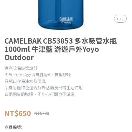
1
/
1
CAMELBAK CB53853 多水吸管水瓶
1000ml 牛津藍 游遊戶外Yoyo
Outdoor
專利咬嘴吸管設計
BPA-free 百分百無雙酚A、無塑膠味
寬瓶口容易注水及清洗
瓶身耐撞特色適合戶外活動及日常生活使用
自動閉合的咬嘴，不小心打翻也不溢漏
NT$650
NT$780
商品編號: