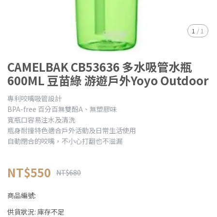
1
/
1
CAMELBAK CB53636 多水吸管水瓶
600ML 豆苗綠 游遊戶外Yoyo Outdoor
專利咬嘴吸管設計
BPA-free 百分百無雙酚A、無塑膠味
寬瓶口容易注水及清洗
瓶身耐撞特色適合戶外活動及日常生活使用
自動閉合的咬嘴，不小心打翻也不溢漏
NT$550
NT$680
商品編號:
供貨狀況:
庫存不足