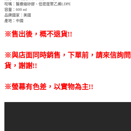
咬嘴：醫療級矽膠、低密度聚乙烯LDPE
容量：600 ml
品牌國家：美國
產地：中國
※售出後，概不退貨
!!
※與店面同時銷售
，
下單前
，
請來信詢問
貨，謝謝!!
※螢幕有色差，以實物為主!!