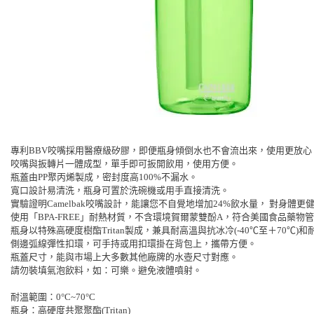
專利BBV咬嘴採用醫療級矽膠，即便瓶身傾倒水也不會流出來，使用更放心
咬嘴與扳轉片一體成型，單手即可扳開飲用，使用方便。
瓶蓋由PP聚丙烯製成，密封度高100%不漏水。
寬口設計易清洗，瓶身可置於洗碗機或用手直接清洗。
實驗證明Camelbak咬嘴設計，能讓您不自覺地增加24%飲水量， 對身體更
使用「BPA-FREE」耐熱材質，不含環境賀爾蒙雙酚A，符合美國食品藥物管
瓶身以特殊高硬度樹酯Tritan製成，兼具耐高溫與抗冰冷(-40℃至＋70℃)
側邊弧線彈性扣環，可手持或用扣環掛在背包上，攜帶方便。
瓶蓋尺寸，能與市場上大多數其他廠牌的水壺尺寸對應。
請勿裝填氣泡飲料，如：可樂。避免液體噴射。
耐溫範圍：0°C~70°C
瓶身：高硬度共聚聚酯(Tritan)