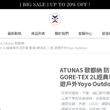
最新動態
商品列表
關於我們
客服中心
部落
ex
,
Atunas 歐都納
-TEX 2L經典單件式外套 藍黑/時尚灰 二色 游遊戶外Yoyo Outdoor
ATUNAS 歐都納 防
GORE-TEX 2L
遊戶外Yoyo Outdo
-可拆式帽型、下襬、袖口都可
-上寬下窄的合身線條，合肩版
-運用拉鍊、內裡、LOGO、調
-隱藏式安全內袋，可收納小物