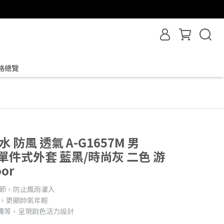
格總覽
水 防風 透氣 A-G1657M 男
經典單件式外套 藍黑/時尚灰 二色 游
or
調節，防止風雨灌入
型，更顯帥氣年輕
節繩等，呈現跳色活力設計