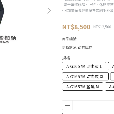
-適合年輕族群、上班、休閒穿著
-可加購保暖輕量單件式刷毛外
NT$8,500
NT$12,500
商品編號:
供貨狀況:
尚有庫存
規格
A-G1657M 時尚灰 L
A-G1657M 時尚灰 XL
A-G1657M 藍黑 M
A-