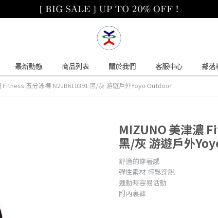
最新動態
商品列表
關於我們
客服中心
部落
Fitness 五分泳褲 N2JB610391 黑/灰 游遊戶外Yoyo Outdoor
MIZUNO 美津濃 Fi
黑/灰 游遊戶外Yoyo
舒適的穿著感
彈性素材 輕鬆穿脫
運動時容易活動
附內裏褲