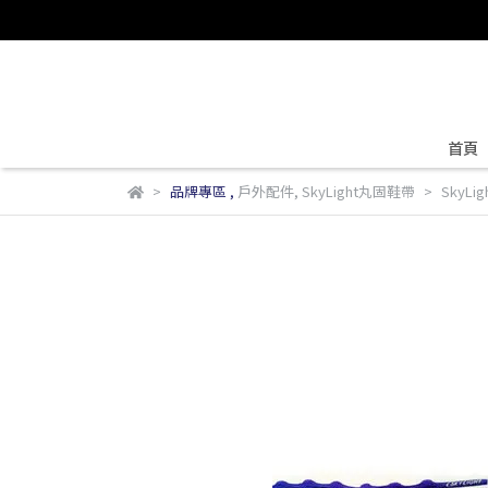
首頁
品牌專區
,
戶外配件
,
SkyLight丸固鞋帶
SkyLi