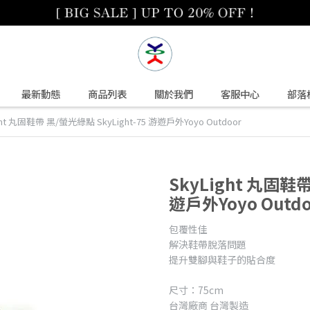
最新動態
商品列表
關於我們
客服中心
部落
ght 丸固鞋帶 黑/螢光綠點 SkyLight-75 游遊戶外Yoyo Outdoor
SkyLight 丸固鞋帶
遊戶外Yoyo Outdo
包覆性佳
解決鞋帶脫落問題
提升雙腳與鞋子的貼合度
尺寸：75cm
台灣廠商 台灣製造