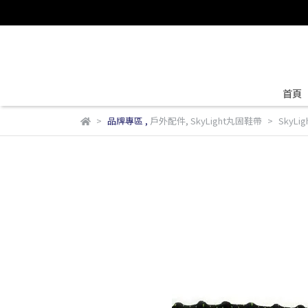
首頁
品牌專區
,
戶外配件
,
SkyLight丸固鞋帶
SkyLi