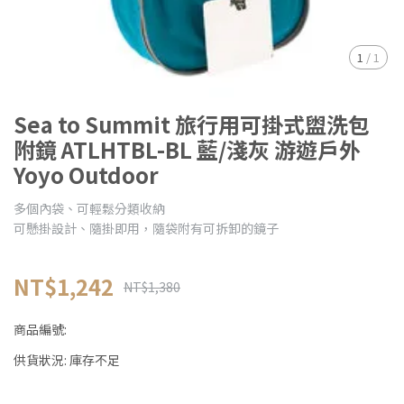
1
/
1
Sea to Summit 旅行用可掛式盥洗包
附鏡 ATLHTBL-BL 藍/淺灰 游遊戶外
Yoyo Outdoor
多個內袋、可輕鬆分類收納
可懸掛設計、隨掛即用，隨袋附有可拆卸的鏡子
NT$1,242
NT$1,380
商品編號:
供貨狀況:
庫存不足