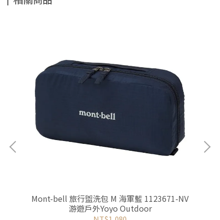
i
Mont-bell 旅行盥洗包 M 海軍藍 1123671-NV
My
游遊
游遊戶外Yoyo Outdoor
配件
NT$1,080