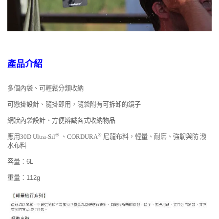
產品介紹
多個內袋、可輕鬆分類收納
可懸掛設計、隨掛即用，隨袋附有可拆卸的鏡子
網狀內袋設計、方便辨識各式收納物品
®
®
應用30D Ultra-Sil
、CORDURA
尼龍布料，輕量、耐磨、強韌與防 潑
水布料
容量：6L
重量：112g