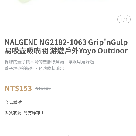
1
/
1
NALGENE NG2182-1063 Grip'nGulp
易吸壺吸嘴閥 游遊戶外Yoyo Outdoor
橡膠的蓋子與平滑的塑膠吸嘴頭，讓飲用更舒適
蓋子精密的設計，預防飲料濺出
NT$153
NT$180
商品編號:
供貨狀況:
尚有庫存 1