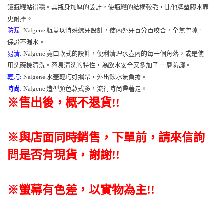
讓瓶罐站得穩。其瓶身加厚的設計，使瓶罐的結構較強，比他牌塑膠水壺
更耐摔。
防漏:
Nalgene 瓶蓋以特殊螺牙設計，使內外牙百分百咬合，全無空隙，
保證不漏水。
易清:
Nalgene 寬口款式的設計，便利清理水壺內的每一個角落，或是使
用洗碗機清洗。容易清洗的特性，為飲水安全又多加了 一層防護。
輕巧:
Nalgene 水壺輕巧好攜帶，外出飲水無負擔。
時尚:
Nalgene 造型顏色款式多，流行時尚帶著走。
※售出後，概不退貨
!!
※與店面同時銷售
，
下單前
，
請來信詢
問是否有現貨，謝謝!!
※螢幕有色差，以實物為主!!