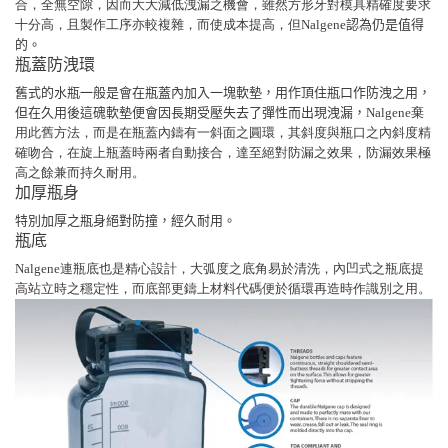
合，全無空隙，因而大大減低洩漏之機會，雖然方形牙對模具精確度要求
十分高，且製作工序亦較複雜，而使成本提高，但Nalgene
認為仍是值得
的。
瓶蓋防洩環
舊式的水瓶一般是會在瓶蓋內加入一塊軟墊，用作頂住瓶口作防洩之用，
但在久用後這磈軟墊便會因長期受壓失去了彈性而出現洩漏，
Nalgene棄
用此舊方法，而是在瓶蓋內鑄有一斜面之圓環，其斜度與瓶口之內斜度精
確吻合，在旋上瓶蓋時兩者自動接合，達至絕對防漏之效果，防漏效果極
高之餘兼而持久耐用。
加厚瓶身
特別加厚之瓶身絕對防撞，經久耐用。
瓶底
Nalgene連瓶底也是精心設計，大弧度之底角易於清洗，內凹式之瓶底提
高站立時之穩定性，而底部更鑄上材料代碼便於循環再造時作識別之用。