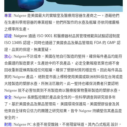
專業:
Nalgene 是美國最大的實驗室及醫療用容器生產商之一。憑藉他們
在生產科學用容器的專業經驗，他們所製作的水壺及瓶罐 亦依同樣嚴格
之標準所生產。
認證:
Nalgene 通過 ISO 9001 和醫療器材品質管理規範與試驗認證制度
ISO 13485 認證。同時也通過了美國食品及藥品管理局 FDA 的 GMP 認
證，品質的保證，無庸置疑。
放心:
Nalgene不計成本，美國在地自行製造的堅持，確保每件產品均能符
合嚴謹的製造要求。生產途中的不良產品， 必定全數報廢丟棄也絕不會
回收重新提煉再製成任何瓶罐，確保了塑膠材質的穩定性。因此每件高品
質的 Nalgene 產品， 絕對是市面上標榜使用美國或歐洲材料但在台灣或是
大陸製造的塑膠水壺，所無法匹敵的。此一堅持也確保消費者只要認明
Nalgene 就不必害怕買到不肖製造商以醫療廢棄物重新製造的塑膠水壺。
安全:
Nalgene 長期監控關於產品安全性的一些科學調查與研究很多年
了。基於美國食品及藥品管理局， 美國環境保護局，美國塑膠協會及其
他來自全球有公信力的團體之研究結果，皆令 Nalgene 持續堅信其產品是
安全的。
耐用:
Nalgene PC 水壺不易受酸蝕，不易殘留味道。其內凸式瓶底 設計，