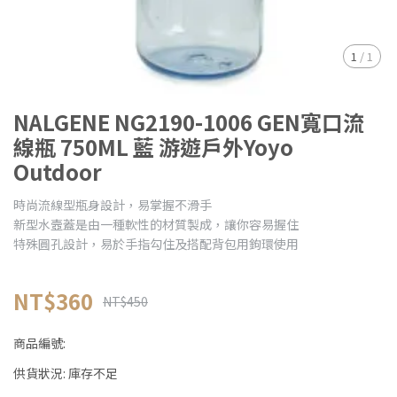
1
/
1
NALGENE NG2190-1006 GEN寬口流
線瓶 750ML 藍 游遊戶外Yoyo
Outdoor
時尚流線型瓶身設計，易掌握不滑手
新型水壼蓋是由一種軟性的材質製成，讓你容易握住
特殊圓孔設計，易於手指勾住及搭配背包用鉤環使用
NT$360
NT$450
商品編號:
供貨狀況:
庫存不足