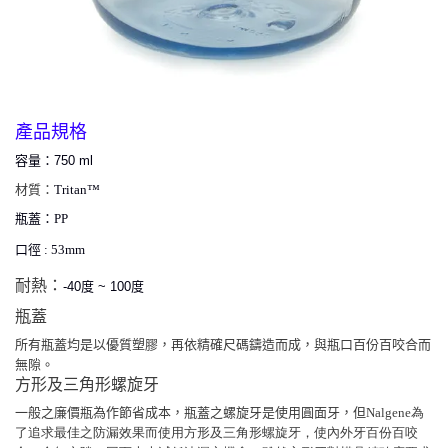
產品規格
容量：
750 ml
材質：
Tritan™
瓶蓋：PP
口徑 : 53mm
耐熱：
-40度 ~ 100度
瓶蓋
所有瓶蓋均是以優質塑膠，再依精確尺碼鑄造而成，與瓶口百份百咬合而
無隙。
方形及三角形螺旋牙
一般之廉價瓶為作節省成本，瓶蓋之螺旋牙是使用圓面牙，但
Nalgene為
了追求最佳之防漏效果而使用方形及三角形螺旋牙，使內外牙百份百咬