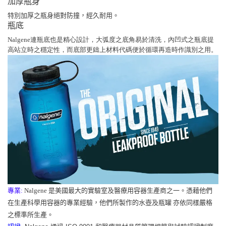
加厚瓶身
特別加厚之瓶身絕對防撞，經久耐用。
瓶底
Nalgene連瓶底也是精心設計，大弧度之底角易於清洗，內凹式之瓶底提
高站立時之穩定性，而底部更鑄上材料代碼便於循環再造時作識別之用。
專業:
Nalgene 是美國最大的實驗室及醫療用容器生產商之一。憑藉他們
在生產科學用容器的專業經驗，他們所製作的水壺及瓶罐 亦依同樣嚴格
之標準所生產。