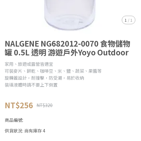
1
/
1
NALGENE NG682012-0070 食物儲物
罐 0.5L 透明 游遊戶外Yoyo Outdoor
家用、旅遊或露營皆適宜
可裝麥片、餅乾、咖啡豆、米、鹽、蔬菜、果醬等
旋轉蓋設計，耐撞擊，防受潮，易於收納
裝填液體時請不要上下倒置
NT$256
NT$320
商品編號:
供貨狀況:
尚有庫存 4