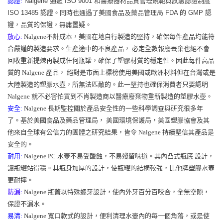
認證:
Nalgene 通過 ISO 9001 和醫療器材品質管理規範與試驗認證制度
ISO 13485 認證。同時也通過了美國食品及藥品管理局 FDA 的 GMP 認
證，品質的保證，無庸置疑。
放心:
Nalgene不計成本，美國在地自行製造的堅持，確保每件產品均能符
合嚴謹的製造要求。生產途中的不良產品， 必定全數報廢丟棄也絕不會
回收重新提煉再製成任何瓶罐，確保了塑膠材質的穩定性。因此每件高品
質的 Nalgene 產品， 絕對是市面上標榜使用美國或歐洲材料但在台灣或是
大陸製造的塑膠水壺，所無法匹敵的。此一堅持也確保消費者只要認明
Nalgene 就不必害怕買到不肖製造商以醫療廢棄物重新製造的塑膠水壺。
安全:
Nalgene 長期監控關於產品安全性的一些科學調查與研究很多年
了。基於美國食品及藥品管理局， 美國環境保護局，美國塑膠協會及其
他來自全球有公信力的團體之研究結果，皆令 Nalgene 持續堅信其產品是
安全的。
耐用:
Nalgene PC 水壺不易受酸蝕，不易殘留味道。其內凸式瓶底 設計，
讓瓶罐站得穩。其瓶身加厚的設計，使瓶罐的結構較強，比他牌塑膠水壺
更耐摔。
防漏:
Nalgene 瓶蓋以特殊螺牙設計，使內外牙百分百咬合，全無空隙，
保證不漏水。
易清:
Nalgene 寬口款式的設計，便利清理水壺內的每一個角落，或是使