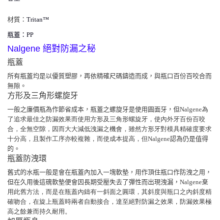
材質：
Tritan™
瓶蓋：PP
Nalgene 絕對防漏之秘
瓶蓋
所有瓶蓋均是以優質塑膠，再依精確尺碼鑄造而成，與瓶口百份百咬合而
無隙。
方形及三角形螺旋牙
一般之廉價瓶為作節省成本，瓶蓋之螺旋牙是使用圓面牙，但
Nalgene為
了追求最佳之防漏效果而使用方形及三角形螺旋牙，使內外牙百份百咬
合，全無空隙，因而大大減低洩漏之機會，雖然方形牙對模具精確度要求
十分高，且製作工序亦較複雜，而使成本提高，但Nalgene
認為仍是值得
的。
瓶蓋防洩環
舊式的水瓶一般是會在瓶蓋內加入一塊軟墊，用作頂住瓶口作防洩之用，
但在久用後這磈軟墊便會因長期受壓失去了彈性而出現洩漏，
Nalgene棄
用此舊方法，而是在瓶蓋內鑄有一斜面之圓環，其斜度與瓶口之內斜度精
確吻合，在旋上瓶蓋時兩者自動接合，達至絕對防漏之效果，防漏效果極
高之餘兼而持久耐用。