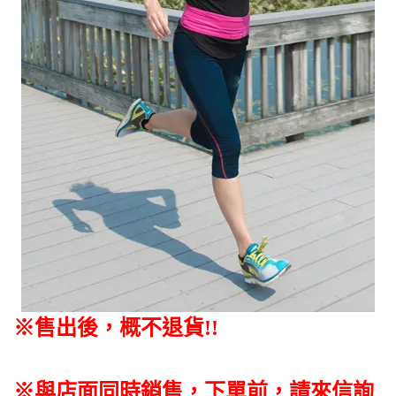
※售出後，概不退貨
!!
※與店面同時銷售
，
下單前
，
請來信詢