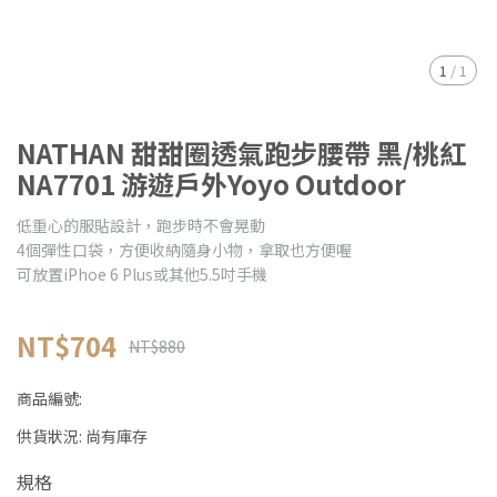
1
/
1
NATHAN 甜甜圈透氣跑步腰帶 黑/桃紅
NA7701 游遊戶外Yoyo Outdoor
低重心的服貼設計，跑步時不會晃動
4個彈性口袋，方便收納隨身小物，拿取也方便喔
可放置iPhoe 6 Plus或其他5.5吋手機
NT$704
NT$880
商品編號:
供貨狀況:
尚有庫存
規格