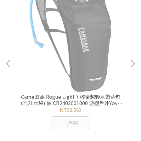
藍
Sp
CamelBak Rogue Light 7 輕量越野水袋背包
(附2L水袋) 黑 CB2403001000 游遊戶外Yoyo
Outdoor
NT$2,580
已售完