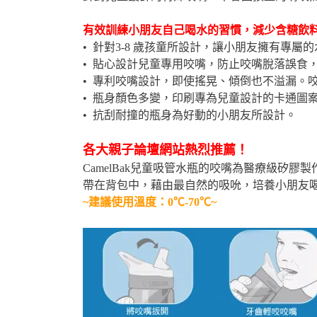
有效訓練小朋友自己喝水的習慣，減少含糖飲
• 針對3-8 歲孩童所設計，讓小朋友擁有專
• 貼心設計兒童專用咬嘴，防止咬嘴脫落誤食
• 專利咬嘴設計，即使搖晃、傾倒也不溢漏。
• 瓶身顏色多變，印刷專為兒童設計的卡通圖
• 抗刮耐撞的瓶身為好動的小朋友所設計。
各大親子論壇網站熱烈推薦！
CamelBak兒童吸管水瓶的咬嘴為醫療級矽
帶在背包中，藉由最自然的吸吮，培養小朋友
~建議使用溫度：0℃-70℃~