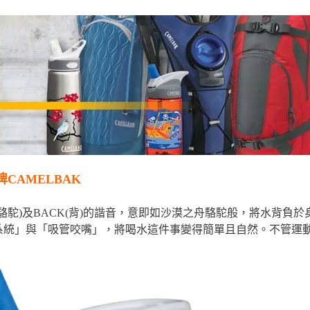
CAMELBAK
L(駱駝)及BACK(背)的諧音，意即如沙漠之舟駱駝般，將水背
系統」與「吸管咬嘴」，將喝水這件事變得簡單且自然。不管運