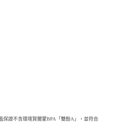
水瓶保證不含環境賀爾蒙BPA「雙酚A」，並符合