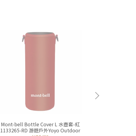
Mont-bell Bottle Cover L 水壺套-紅
Mont-bell 
1133265-RD 游遊戶外Yoyo Outdoor
1133265-B