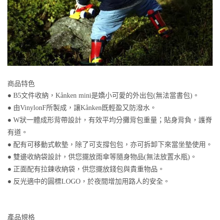
商品特色
● B5文件收納，Kånken mini是嬌小可愛的外出包(無法當書包)。
● 由VinylonF所製成，讓Kånken既輕盈又防潑水。
● W狀一體成形背帶設計，有效平均分攤背包重量；貼身背負，護脊
有道。
● 配有可移動式軟墊，除了可支撐包包，亦可拆卸下來當坐墊使用。
● 雙邊收納袋設計，供您擺放雨傘等隨身物品(無法放置水瓶)。
● 正面配有拉鍊收納袋，供您擺放錢包與貴重物品。
● 反光適中的圓標LOGO，於夜間增加用路人的安全。
產品規格