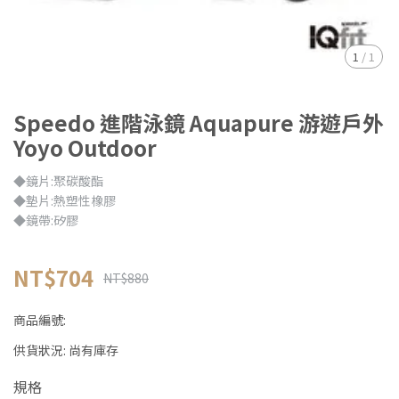
1
/
1
Speedo 進階泳鏡 Aquapure 游遊戶外
Yoyo Outdoor
◆鏡片:聚碳酸酯
◆墊片:熱塑性橡膠
◆鏡帶:矽膠
NT$704
NT$880
商品編號:
供貨狀況:
尚有庫存
規格