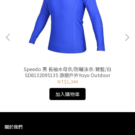
Sp
Speedo 男 長袖水母衣/防曬泳衣-寶藍/白
SD8132095135 游遊戶外Yoyo Outdoor
NT$1,344
加入購物車
關於我們