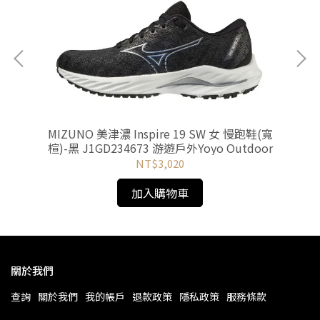
長褲
MIZUNO 美津濃 Inspire 19 SW 女 慢跑鞋(寬
M
oor
楦)-黑 J1GD234673 游遊戶外Yoyo Outdoor
藍
NT$3,020
加入購物車
關於我們
查詢
關於我們
我的帳戶
退款政策
隱私政策
服務條款