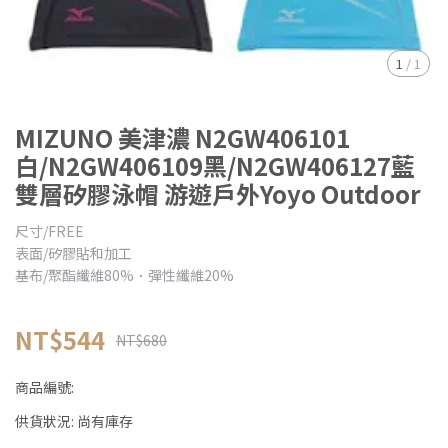
1
/
1
MIZUNO 美津濃 N2GW406101
白/N2GW406109黑/N2GW406127藍
雙層矽膠泳帽 游遊戶外Yoyo Outdoor
尺寸/FREE
表面/矽膠貼和加工
基布/聚酯纖維80%．彈性纖維20%
NT$544
NT$680
商品編號:
供貨狀況:
尚有庫存