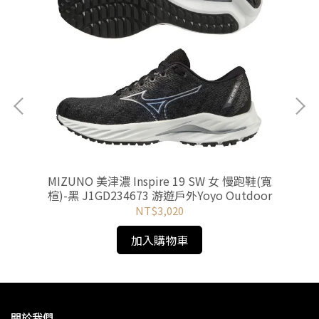
-橘紅
MIZUNO 美津濃 Inspire 19 SW 女 慢跑鞋(寬
M
楦)-黑 J1GD234673 游遊戶外Yoyo Outdoor
楦)
NT$3,020
加入購物車
關於我們