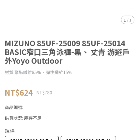
1
/
1
MIZUNO 85UF-25009 85UF-25014
BASIC窄口三角泳褲-黑、 丈青 游遊戶
外Yoyo Outdoor
材質:聚酯纖維85%、彈性纖維15%
NT$624
NT$780
商品編號:
供貨狀況:
庫存不足
規格