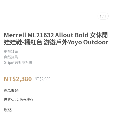
1
/
1
Merrell ML21632 Allout Bold 女休閒
娃娃鞋-橘紅色 游遊戶外Yoyo Outdoor
網布鞋面
自然抗臭
Grip耐磨抓地系統
NT$2,380
NT$2,980
商品編號:
供貨狀況:
尚有庫存
規格