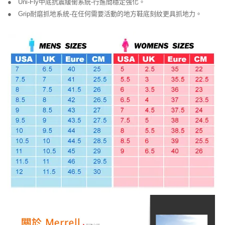
● Uni-Fly中底抗震緩衝系統-行進間穩定強化。
● Grip耐磨抓地系統-在任何需要活動的地方鞋底刻紋更具抓地力。