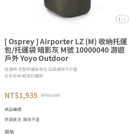
1
/
1
[ Osprey ] Airporter LZ (M) 收納托運
包/托運袋 暗影灰 M號 10000040 游遊
戶外 Yoyo Outdoor
拖運時 完整保護後背包 扣具繩帶不外露
反折收納 輕便好攜帶
NT$1,935
NT$2,150
商品編號:
供貨狀況:
庫存不足
規格