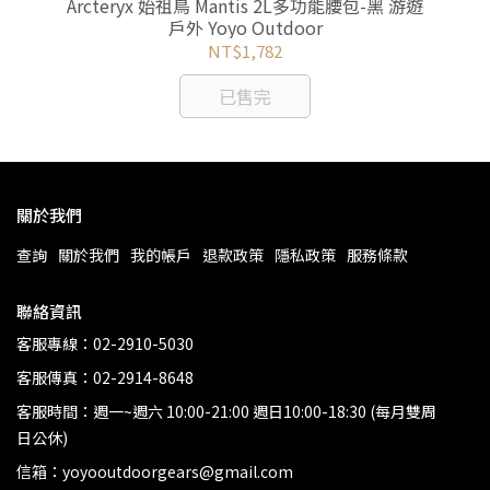
包/後
Arcteryx 始祖鳥 Mantis 2L多功能腰包-黑 游遊
or
戶外 Yoyo Outdoor
7
NT$1,782
已售完
關於我們
查詢
關於我們
我的帳戶
退款政策
隱私政策
服務條款
聯絡資訊
客服專線：02-2910-5030
客服傳真：02-2914-8648
客服時間：週一~週六 10:00-21:00 週日10:00-18:30 (每月雙周
日公休)
信箱：yoyooutdoorgears@gmail.com