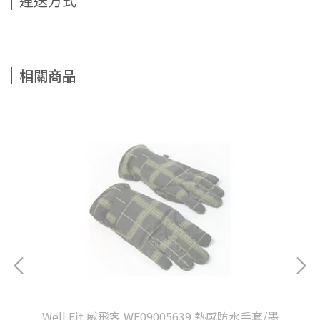
運送方式
相關商品
水通
Well Fit 威飛客 WF09005639 熱感防水手套/墨
We