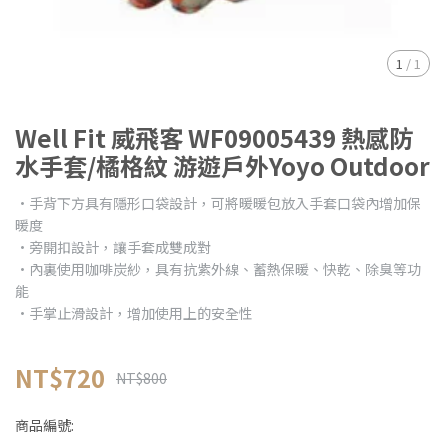
1
/
1
Well Fit 威飛客 WF09005439 熱感防
水手套/橘格紋 游遊戶外Yoyo Outdoor
•手背下方具有隱形口袋設計，可將暖暖包放入手套口袋內增加保
暖度
•旁開扣設計，讓手套成雙成對
•內裏使用咖啡炭紗，具有抗紫外線、蓄熱保暖、快乾、除臭等功
能
•手掌止滑設計，增加使用上的安全性
NT$720
NT$800
商品編號: