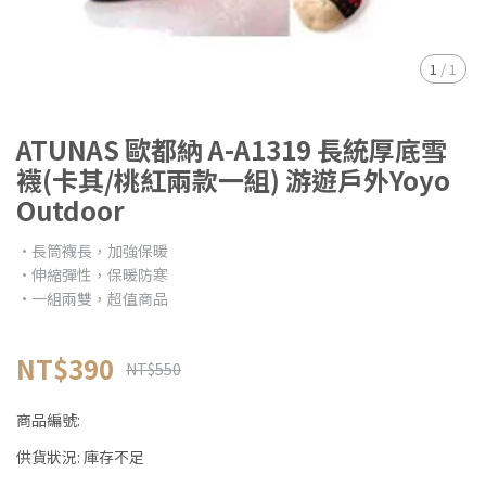
1
/
1
ATUNAS 歐都納 A-A1319 長統厚底雪
襪(卡其/桃紅兩款一組) 游遊戶外Yoyo
Outdoor
•長筒襪長，加強保暖
•伸縮彈性，保暖防寒
•一組兩雙，超值商品
NT$390
NT$550
商品編號:
供貨狀況:
庫存不足