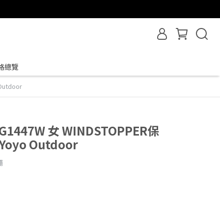
格總覽
utdoor
G1447W 女 WINDSTOPPER保
yo Outdoor
繩