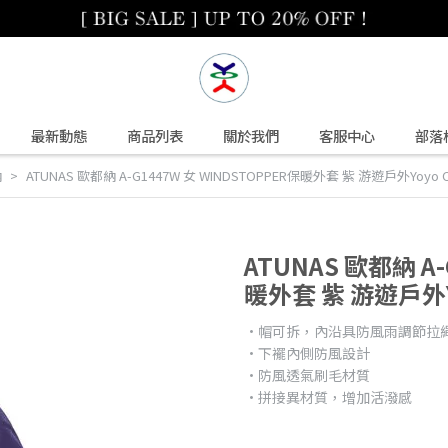
最新動態
商品列表
關於我們
客服中心
部落
納
ATUNAS 歐都納 A-G1447W 女 WINDSTOPPER保暖外套 紫 游遊戶外Yoyo O
ATUNAS 歐都納 A-
暖外套 紫 游遊戶外Yo
•帽可拆，內沿具防風雨調節拉
•下襬內側防風設計
•防風透氣刷毛材質
•拼接異材質，增加活潑感