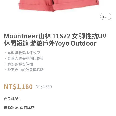
1
/
1
Mountneer山林 11S72 女 彈性抗UV
休閒短褲 游遊戶外Yoyo Outdoor
•布料具吸濕排汗效果
•能穰人穿著舒適保乾爽
•良好的彈性伸縮
•能更自由的伸展與活動
NT$1,180
NT$2,360
商品編號:
供貨狀況:
尚有庫存