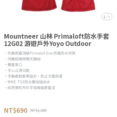
1
/
1
Mountneer 山林 Primaloft防水手套
12G02 游遊戶外Yoyo Outdoor
•外層原廠頂級Primalof One 防風防水材質
•內層超細保暖天鵝絨
•雙重束口
•手心止滑功能
•手腕處鬆緊帶設計，防止冷風倒灌
•MIKE-TEX防水膜加強抗水
•採用彈性布料手指彎曲更靈活
NT$690
NT$1,380