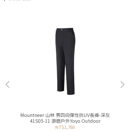
-中
Mountneer 山林 男四向彈性抗UV長褲-深灰
M
41S05-11 游遊戶外Yoyo Outdoor
NT$1,780