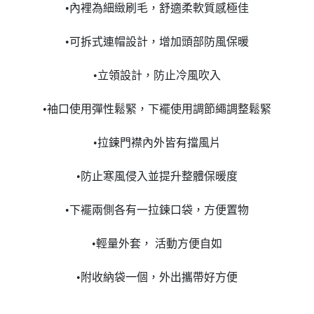
•內裡為細緻刷毛，舒適柔軟質感極佳
•可拆式連帽設計，增加頭部防風保暖
•立領設計，防止冷風吹入
•袖口使用彈性鬆緊，下襬使用調節繩調整鬆緊
•拉鍊門襟內外皆有擋風片
•防止寒風侵入並提升整體保暖度
•下襬兩側各有一拉鍊口袋，方便置物
•輕量外套， 活動方便自如
•附收納袋一個，外出攜帶好方便