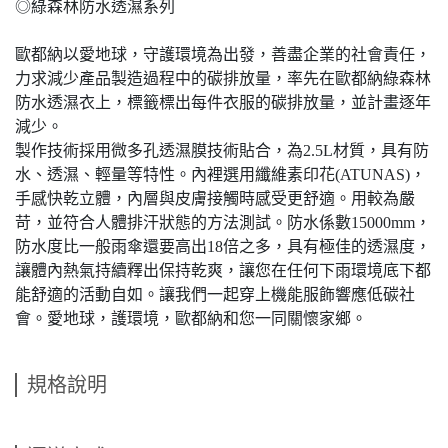
◎綠森林防水透濕系列
歐都納以愛地球，守護環境為出發，善盡企業的社會責任，
力求減少產品製造過程中的碳排放量，率先在歐都納綠森林
防水透濕衣上，標籤標出每件衣服的碳排放量，並計畫逐年
減少。
製作技術採用微多孔透濕膜技術貼合，為2.5L材質，具有防
水、透濕、輕量等特性。內裡選用纖維素印花(ATUNAS)，
手感快乾立體，內層與皮膚接觸時感受更舒適。用較為嚴
苛，並符合人體排汗狀態的方法測試。防水係數15000mm，
防水度比一般雨傘還要高出18倍之多，具有極佳的透濕度，
讓體內熱氣持續釋出保持乾爽，讓您在任何下雨環境底下都
能舒適的活動自如。讓我們一起穿上機能服飾響應低碳社
會。愛地球，護環境，歐都納和您一同關懷家鄉。
規格說明