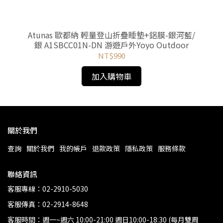
Atunas 歐都納 輕量登山折疊睡墊+鋁膜-銀河藍/
A
銀 A1SBCC01N-DN 游遊戶外Yoyo Outdoor
NT$990
加入購物車
關於我們
查詢
關於我們
我的帳戶
退款政策
隱私政策
服務條款
聯絡資訊
客服專線：02-2910-5030
客服傳真：02-2914-8648
客服時間：週一~週六 10:00-21:00 週日10:00-18:30 (每月雙周