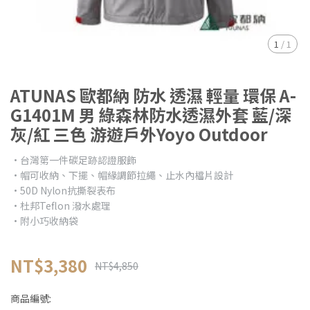
1
/
1
ATUNAS 歐都納 防水 透濕 輕量 環保 A-
G1401M 男 綠森林防水透濕外套 藍/深
灰/紅 三色 游遊戶外Yoyo Outdoor
•台灣第一件碳足跡認證服飾
•帽可收納、下擺、帽緣調節拉繩、止水內檔片設計
•50D Nylon抗撕裂表布
•杜邦Teflon 潑水處理
•附小巧收納袋
NT$3,380
NT$4,850
商品編號: