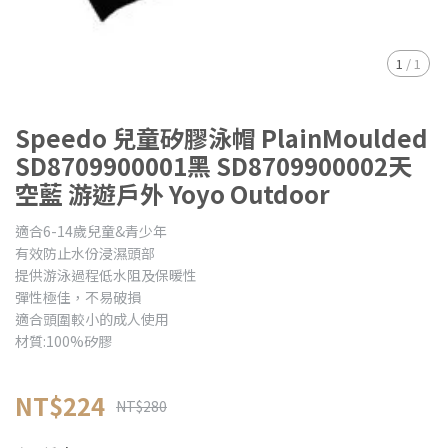
1
/
1
Speedo 兒童矽膠泳帽 PlainMoulded
SD8709900001黑 SD8709900002天
空藍 游遊戶外 Yoyo Outdoor
適合6-14歲兒童&青少年
有效防止水份浸濕頭部
提供游泳過程低水阻及保暖性
彈性極佳，不易破損
適合頭圍較小的成人使用
材質:100%矽膠
NT$224
NT$280