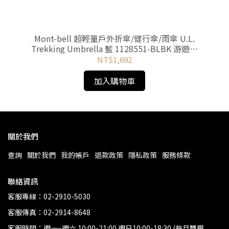
防水袋
Mont-bell 超輕量戶外折傘/健行傘/雨傘 U.L.
L
Trekking Umbrella 藍 1128551-BLBK 游遊戶
外Yoyo Outdoor
NT$1,692
加入購物車
關於我們
查詢
關於我們
我的帳戶
退款政策
隱私政策
服務條款
聯絡資訊
客服專線：02-2910-5030
客服傳真：02-2914-8648
客服時間：週一~週六 10:00-21:00 週日10:00-18:30 (每月雙周