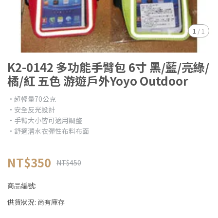
1
/
1
K2-0142 多功能手臂包 6寸 黑/藍/亮綠/
橘/紅 五色 游遊戶外Yoyo Outdoor
•超輕量70公克
•安全反光設計
•手臂大小皆可適用調整
•舒適潛水衣彈性布料布面
NT$350
NT$450
商品編號:
供貨狀況:
尚有庫存