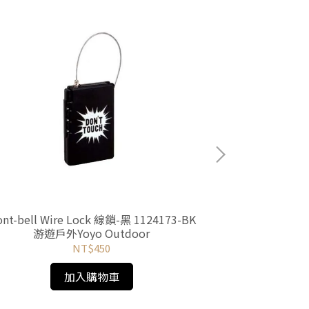
nt-bell Wire Lock 線鎖-黑 1124173-BK
Sea to Sum
游遊戶外Yoyo Outdoor
AABTTTEKXS
NT$450
加入購物車