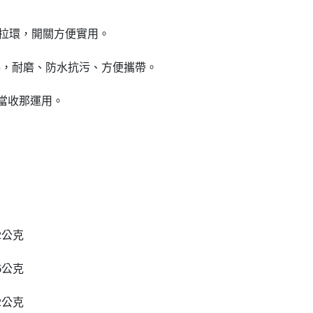
N拉環，開關方便實用。
料，耐磨、防水抗污、方便攜帶。
當收那運用。
32公克
46公克
62公克