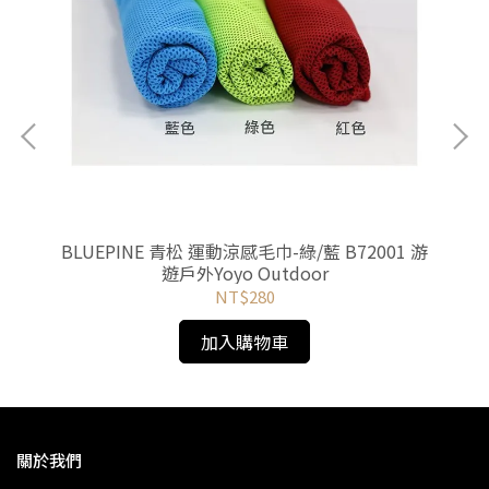
雨傘-
BLUEPINE 青松 運動涼感毛巾-綠/藍 B72001 游
C
oor
遊戶外Yoyo Outdoor
NT$280
加入購物車
關於我們