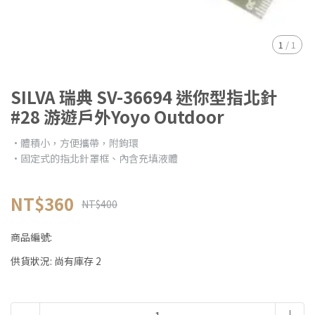
1
/
1
SILVA 瑞典 SV-36694 迷你型指北針
#28 游遊戶外Yoyo Outdoor
•體積小，方便攜帶，附鉤環
•固定式的指北針罩框、內含充填液體
NT$360
NT$400
商品編號:
供貨狀況:
尚有庫存 2