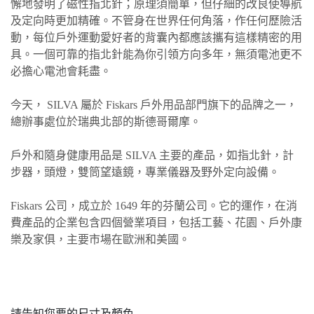
懈地發明了磁性指北針；原理須簡單，但仔細的改良使導航
及定向時更加精確。不管身在世界任何角落，作任何歷險活
動，每位戶外運動愛好者的背囊內都應該攜有這樣精密的用
具。一個可靠的指北針能為你引領方向多年，無須電池更不
必擔心電池會耗盡。
今天， SILVA 屬於 Fiskars 戶外用品部門旗下的品牌之一，
總辦事處位於瑞典北部的斯德哥爾摩。
戶外和隨身健康用品是 SILVA 主要的產品，如指北針，計
步器，頭燈，雙筒望遠鏡，專業儀器及野外定向設備。
Fiskars 公司，成立於 1649 年的芬蘭公司。它的運作，在消
費產品的企業包含四個營業項目，包括工藝、花園、戶外康
樂及家俱，主要市場在歐洲和美國。
請告知您要的尺寸及顏色