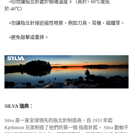
•切勿讓指北針處於極端溫度下（高於+ 60℃或低
於-40℃）
•勿讓指北針接近磁性物質，例如刀具，耳機，磁鐵等。
•避免敲擊或重摔。
SILVA 瑞典：
Silva 是一家全球領先的指北針制造商，自 1933 年起
Kjellstrom 兄弟制造了他們的第一個 指南針起， Silva 勤勉不