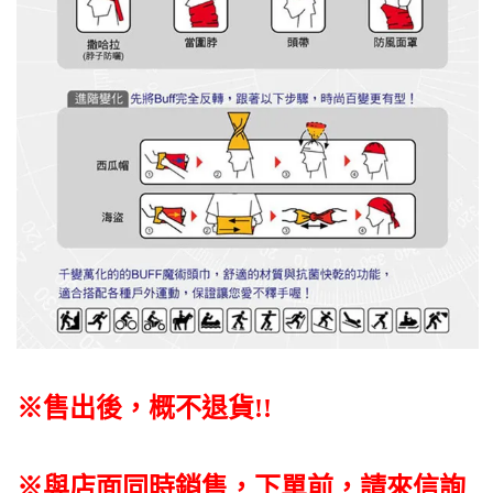
※售出後，概不退貨
!!
※與店面同時銷售
，
下單前
，
請來信詢