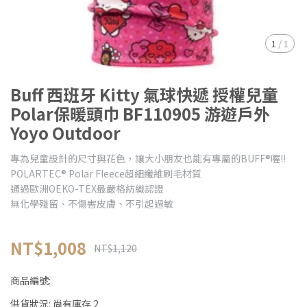
1
/
1
Buff 西班牙 Kitty 氣球快遞 授權兒童
Polar保暖頭巾 BF110905 游遊戶外
Yoyo Outdoor
專為兒童設計的尺寸與花色，讓大小朋友也能有專屬的BUFF®喔!!
POLARTEC® Polar Fleece超細纖維刷毛材質
通過歐洲OEKO-TEX最嚴格紡織認證
無化學殘留、不傷害皮膚、不引起過敏
NT$1,008
NT$1,120
商品編號:
供貨狀況:
尚有庫存 2