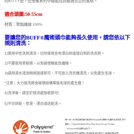
的KITTY迷，在授權系列中總能找到最適合您的風格。
適合頭圍:50-55cm
材質
：
聚酯纖維 100%
要讓您的BUFF®魔術頭巾能夠長久使用，請您依以下
規則清洗：
1)使用中性洗劑清洗，切勿使用含有漂白劑或增白劑的洗衣粉。
2)不要使用柔軟精，以免破壞機能性纖維。
3)請用清水浸泡稍稍搓揉即可，不可放入洗衣機清洗，以免產生毛球。
*注意：大力搓洗將會破壞結構導致毛球的產生喔！
4)洗淨後，請至於陰涼處陰乾即可!
5)不可烘乾、熨燙、漂白或送乾洗。