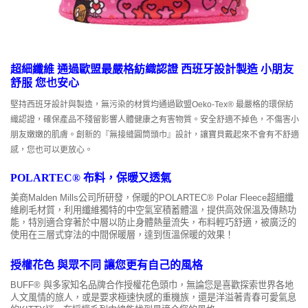
超細纖維 通過歐盟最嚴格紡織認證 西班牙設計製造 小朋友
舒服 您也安心
堅持西班牙設計與製造，無污染的材質均通過歐盟Oeko-Tex® 最嚴格的環保紡
織認證，確保產品不殘留影響人體健康之有害物質。安全舒適不掉色，不傷害小
朋友嫩嫩的肌膚。創新的『無接縫圓筒頭巾』設計，讓寶貝戴起來不會有不舒適
感，您也可以更放心。
POLARTEC® 布料，保暖又透氣
美商Malden Mills公司所研發，保暖的POLARTEC® Polar Fleece超細纖
維刷毛材質，利用纖維獨特的中空氣室積蓄體溫，提供高效保溫及傳熱功
能，特別適合穿著於中層以防止身體熱量流失，布料輕巧舒適，被廣泛的
使用在三層式穿法的中間保暖層，達到恆溫保暖的效果！
授權花色 與眾不同 讓您更有自己的風格
BUFF® 與多家知名品牌合作授權花色頭巾，無論您是喜歡探索世界各地
人文風情的旅人，或是要求極速快感的重機族，還是洋溢著青春可愛氣息