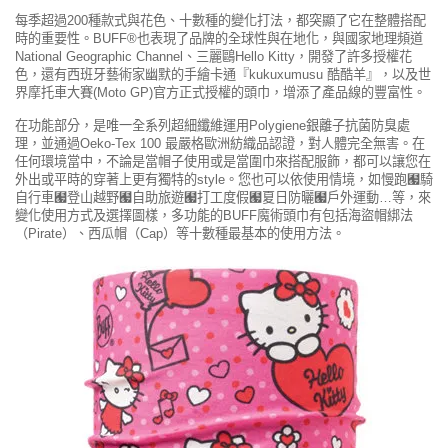
每季超過200種款式與花色、十數種的變化打法，都突顯了它在整體搭配
時的重要性。BUFF®也表現了品牌的全球性與在地化，與國家地理頻道
National Geographic Channel、三麗鷗Hello Kitty，開發了許多授權花
色，還有西班牙藝術家幽默的手繪卡通『kukuxumusu 酷酷羊』，以及世
界摩托車大賽(Moto GP)官方正式授權的頭巾，增添了產品線的豐富性。
在功能部分，是唯一全系列超細纖維運用Polygiene銀離子抗菌防臭處
理，並通過Oeko-Tex 100 最嚴格歐洲紡織品認證，對人體完全無害。在
任何環境當中，不論是當帽子使用或是當圍巾來搭配服飾，都可以讓您在
外出或平時的穿著上更有獨特的style。您也可以依使用情境，如慢跑﹧騎
自行車﹧登山越野﹧自助旅遊﹧打工度假﹧夏日防曬﹧戶外運動…等，來
變化使用方式及選擇圖樣，多功能的BUFF魔術頭巾有包括海盜帽綁法
（Pirate）、西瓜帽（Cap）等十數種最基本的使用方法。