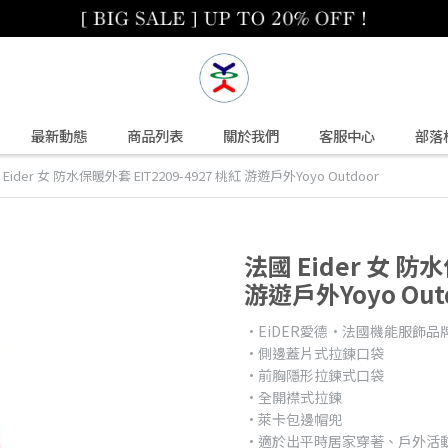
最新動態
商品列表
關於我們
客服中心
部落
Eider 女 防水保暖外套 EIT2209-4927 桃紅 游遊戶外Yoyo Outdoor
法國 Eider 女 防水
游遊戶外Yoyo Out
•EiDER愛德•法國機能服飾品
•側邊蓋片式拉鍊口袋
•前胸隱形拉鍊式口袋
•全開襟式拉鍊
•萊卡包邊帽兜
•適於出平時居家穿著、戶外活動