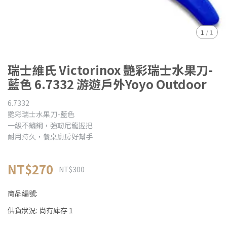
1
/
1
瑞士維氏 Victorinox 艷彩瑞士水果刀-
藍色 6.7332 游遊戶外Yoyo Outdoor
6.7332
艷彩瑞士水果刀-藍色
一級不鏽鋼，強軔尼龍握把
耐用持久，餐桌廚房好幫手
NT$270
NT$300
商品編號:
供貨狀況:
尚有庫存 1