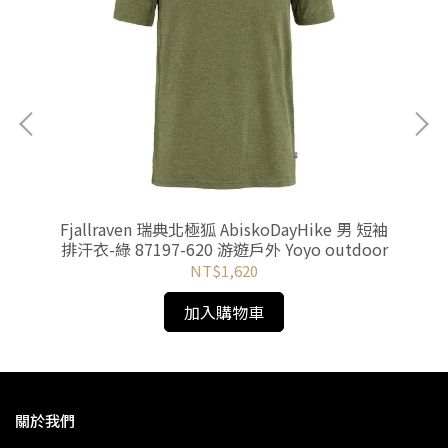
Ⅱ圓領
Fjallraven 瑞典北極狐 AbiskoDayHike 男 短袖
Ic
01
排汗衣-綠 87197-620 游遊戶外 Yoyo outdoor
短
NT$1,620
加入購物車
關於我們