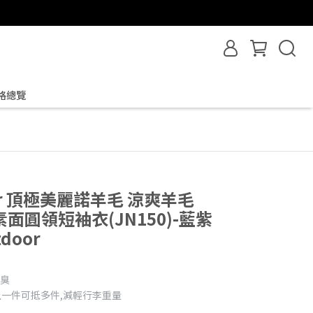
格總覽
ker 頂極美麗諾羊毛 涼爽羊毛
 女素面圓領短袖衣(JN150)-藍紫
door
不臭
上一件可抵多件,減輕行李重量