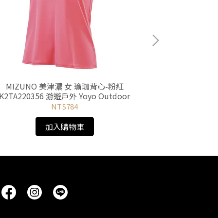
MIZUNO 美津濃 女 瑜珈背心-粉紅
Fjallraven Nat
K2TA220356 游遊戶外 Yoyo Outdoor
黑 84787-55
NT$784
加入購物車