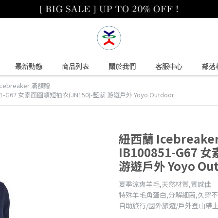
最新動態
商品列表
關於我們
客服中心
部落
Icebreaker 滿額贈
1-G67 女素面圓領短袖衣(JN150)-藍紫 游遊戶外 Yoyo Outdoor
紐西蘭 Icebrea
IB100851-G67
游遊戶外 Yoyo Out
夏季涼爽羊毛,天然材質,質感佳
特殊羊毛角蛋白,分解細菌,久穿
自助旅行/國外旅遊/戶外登山帶