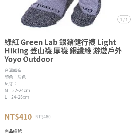
1
/
1
綠紅 Green Lab 銀鍺健行襪 Light
Hiking 登山襪 厚襪 銀纖維 游遊戶外
Yoyo Outdoor
台灣織造
顏色：灰色
尺寸：
M：22-24cm
L：24-26cm
NT$410
NT$460
商品編號: