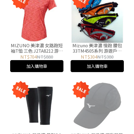
MIZUNO 美津濃 女路跑短
Mizuno 美津濃 慢跑 腰包
袖T恤 三色 J2TA8212 游遊
33TM4505系列 游遊戶外
戶外 Yoyo Outdoor
Yoyo Outdoor
NT$704
NT$880
NT$304
NT$380
加入購物車
加入購物車