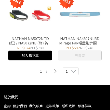
NATHAN NA4807NLBD
NATHAN NA5072NTD
Mirage Pak輕量跑步腰帶
(紅) / NA5072NB (綠) 防水
水藍 游遊戶外Yoyo
LED鞋環 游遊戶外Yoyo
NT$592
NT$740
NT$624
NT$780
Outdoor
Outdoor
已售完
加入購物車
1
2
1
關於我們
查詢
關於我們
我的帳戶
退款政策
隱私政策
服務條款