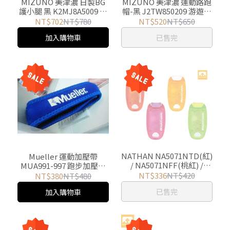
MIZUNO 美津濃 日製BG
MIZUNO 美津濃 運動路跑
護小腿 黑 K2MJ8A5009 游
帽-黑 J2TW850209 游遊戶
遊戶外 Yoyo Outdoor
外Yoyo Outdoor
NT$702
NT$780
NT$520
NT$650
加入購物車
已售完
NATHAN NA5071NTD(紅)
Mueller 運動加壓帶
/ NA5071NFF(桃紅) /
MUA991-997 跑步加壓帶
NA5071NO(橘) /
個/盒 游遊戶外Yoyo
NT$336
NT$420
NT$380
NT$480
NA5071NSS(綠) 防水LED
Outdoor
已售完
加入購物車
炫光夾 游遊戶外Yoyo
Outdoor