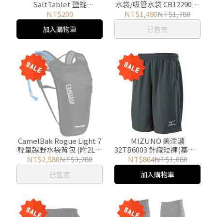
SaltTablet 鹽錠
水袋/吸管水袋 CB1229001
MAXA125-1 游遊戶外Yoyo
游遊戶外Yoyo Outdoor
NT$200
NT$1,490
NT$1,780
Outdoor
加入購物車
已售完
CamelBak Rogue Light 7
MIZUNO 美津濃
輕量越野水袋背包 (附2L水
32TB6003 針織短褲(基本)-
袋) 黑 CB2403001000 游遊
灰/黑/丈青 三色 游遊戶外
NT$2,580
NT$3,280
NT$864
NT$1,080
戶外Yoyo Outdoor
Yoyo Outdoor
已售完
加入購物車