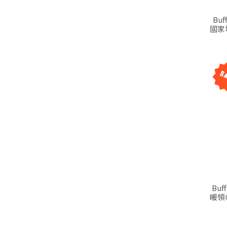
Buf
國家
Buf
暖領巾