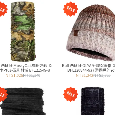
ff 西班牙 MossyOak橡樹迷彩-保
Buff 西班牙 OLYA 針織保暖帽
Plus-混和林域 BF121549-809
BFL120844-937 游遊戶外Yo
游遊戶外Yoyo Outdoor
Outdoor
NT$1,026
NT$1,140
NT$1,242
NT$1,380