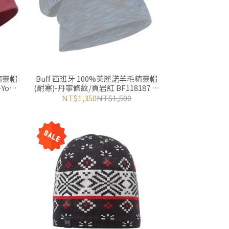
精靈帽
Buff 西班牙 100%美麗諾羊毛精靈帽
Yoyo
(耐寒)-丹寧條紋/頁岩紅 BF118187 游
遊戶外Yoyo Outdoor
NT$1,350
NT$1,500