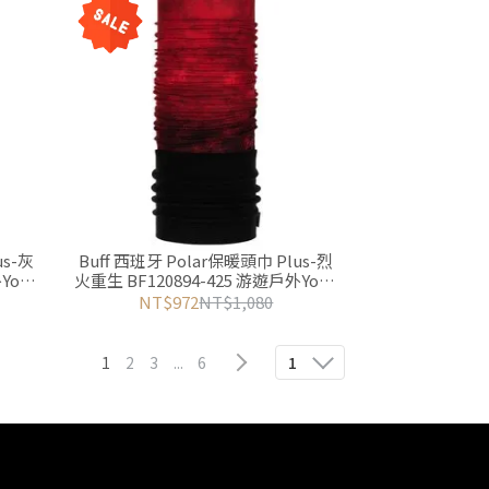
us-灰
Buff 西班牙 Polar保暖頭巾 Plus-烈
Yoyo
火重生 BF120894-425 游遊戶外Yoyo
Outdoor
NT$972
NT$1,080
1
2
3
...
6
1