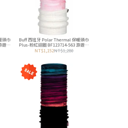
 保暖頭巾
Buff 西班牙 Polar Thermal 保暖頭巾
 游遊戶
Plus-粉紅迴圈 BF123714-563 游遊戶
外Yoyo Outdoor
NT$1,152
NT$1,280