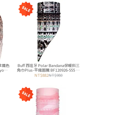
-拿鐵色
Buff 西班牙 Polar Bandana保暖斜三
yo
角巾Plus-平織圖騰 BF120926-555 游
遊戶外Yoyo Outdoor
NT$882
NT$980